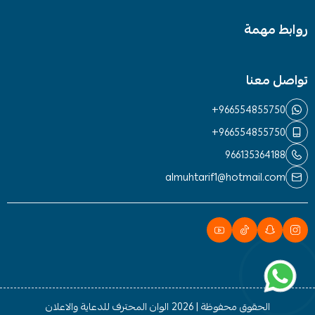
روابط مهمة
تواصل معنا
+966554855750
+966554855750
966135364188
almuhtarif1@hotmail.com
الحقوق محفوظة | 2026
الوان المحترف للدعاية والاعلان