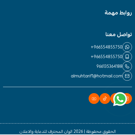
روابط مهمة
تواصل معنا
+966554855750
+966554855750
966135364188
almuhtarif1@hotmail.com
الحقوق محفوظة | 2026
الوان المحترف للدعاية والاعلان