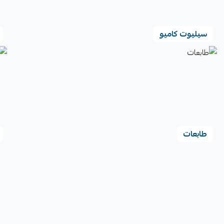
سيليوت كاميو
طابعات