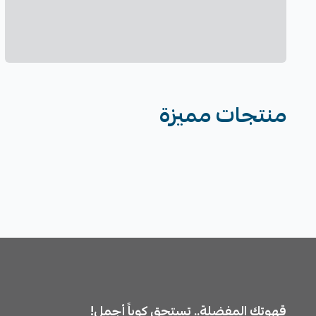
منتجات مميزة
قهوتك المفضلة.. تستحق كوباً أجمل!