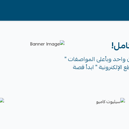
امل!
ان واحد وبأعلى المواصفات "
ع الإلكترونية " ابدأ قصة