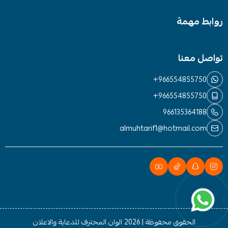
روابط مهمة
تواصل معنا
+966554855750
+966554855750
966135364188
almuhtarif1@hotmail.com
الحقوق محفوظة | 2026
الوان المحترف للدعاية والاعلان