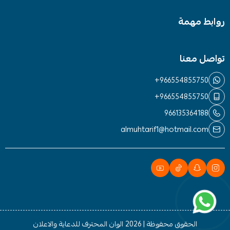
روابط مهمة
تواصل معنا
+966554855750
+966554855750
966135364188
almuhtarif1@hotmail.com
الحقوق محفوظة | 2026
الوان المحترف للدعاية والاعلان